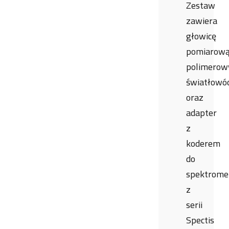
Zestaw
zawiera
głowicę
pomiarową
polimerow
światłowó
oraz
adapter
z
koderem
do
spektrome
z
serii
Spectis