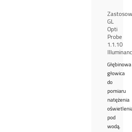
Zastosow
GL
Opti
Probe
1.1.10
Illuminan
Głębinowa
głowica
do
pomiaru
natężenia
oświetleni
pod
wodą.