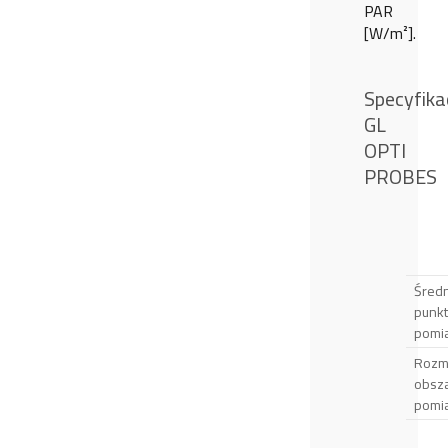
PAR
[W/m²].
Specyfika
GL
OPTI
PROBES
Średn
punk
pomi
Rozm
obsz
pomi