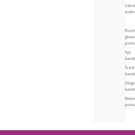
Zakr
widm
Rozm
głowi
pomi
Typ
świa
Średn
świa
Dług
świa
Niep
pomi