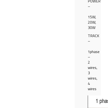
POWER
–
15W,
20W,
30W
TRACK
–
1phase
–
2
wires,
3
wires,
4
wires