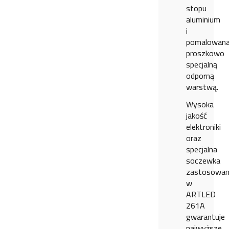
stopu
aluminium
i
pomalowan
proszkowo
specjalną
odporną
warstwą.
Wysoka
jakość
elektroniki
oraz
specjalna
soczewka
zastosowa
w
ARTLED
261A
gwarantuje
najwyższe