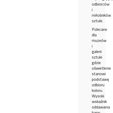
odbiorców
i
miłośników
sztuki.
Polecane
dla
muzeów
i
galerii
sztuki
gdzie
oświetlenie
stanowi
podstawę
odbioru
koloru.
Wysoki
wskaźnik
oddawania
barw