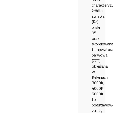
charakteryz
źródło
światła
(Ra)
bliski
95
oraz
skorelowan
temperatur
barwowa
(CCT)
określana
w
Kelvinach
3000K,
4000K,
5000K
to
podstawow
zalety