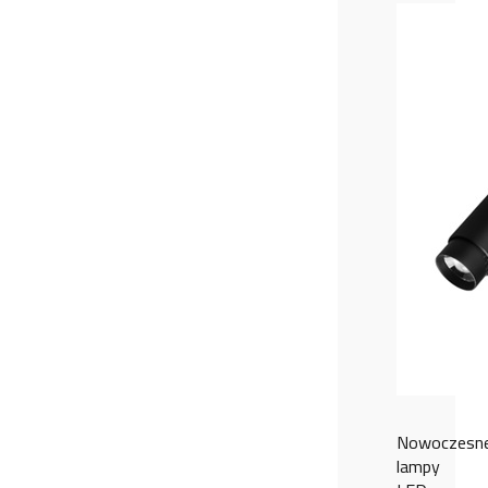
Nowoczesn
lampy