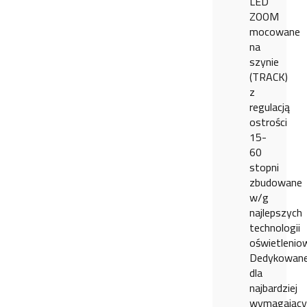
LED
ZOOM
mocowane
na
szynie
(TRACK)
z
regulacją
ostrości
15-
60
stopni
zbudowane
w/g
najlepszych
technologii
oświetlenio
Dedykowan
dla
najbardziej
wymagający