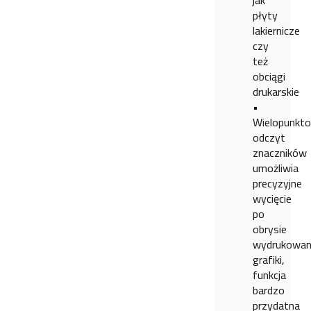
jak
płyty
lakiernicze
czy
też
obciągi
drukarskie
•
Wielopunkt
odczyt
znaczników
umożliwia
precyzyjne
wycięcie
po
obrysie
wydrukowan
grafiki,
funkcja
bardzo
przydatna