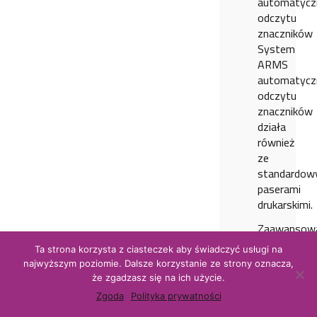
automatycz
odczytu
znaczników
System
ARMS
automatycz
odczytu
znaczników
działa
również
ze
standardow
paserami
drukarskimi.
Zaawansow
funkcja
Ta strona korzysta z ciasteczek aby świadczyć usługi na
cięcia
najwyższym poziomie. Dalsze korzystanie ze strony oznacza,
oraz
że zgadzasz się na ich użycie.
bigowania
Zgoda
Polityka prywatności
na