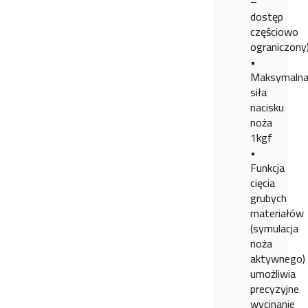
–
dostęp
częściowo
ograniczony
•
Maksymaln
siła
nacisku
noża
1kgf
•
Funkcja
cięcia
grubych
materiałów
(symulacja
noża
aktywnego)
umożliwia
precyzyjne
wycinanie