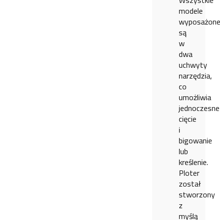
Wszystkie
modele
wyposażon
są
w
dwa
uchwyty
narzędzia,
co
umożliwia
jednoczesne
cięcie
i
bigowanie
lub
kreślenie.
Ploter
został
stworzony
z
myślą