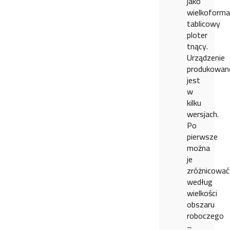
jako
wielkoform
tablicowy
ploter
tnący.
Urządzenie
produkowan
jest
w
kilku
wersjach.
Po
pierwsze
można
je
zróżnicować
według
wielkości
obszaru
roboczego
–