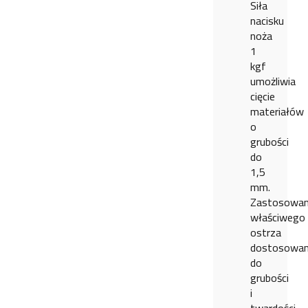
Siła
nacisku
noża
1
kgf
umożliwia
cięcie
materiałów
o
grubości
do
1,5
mm.
Zastosowan
właściwego
ostrza
dostosowa
do
grubości
i