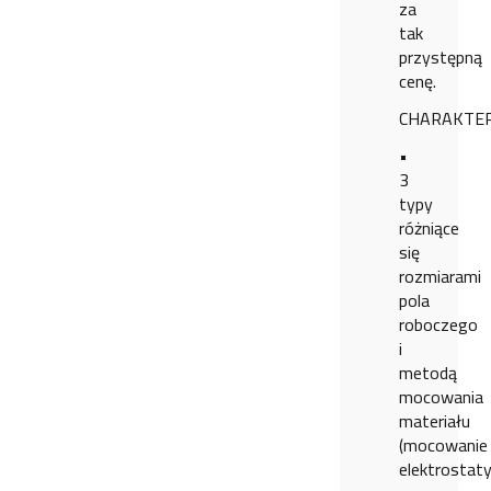
za
tak
przystępną
cenę.
CHARAKTE
•
3
typy
różniące
się
rozmiarami
pola
roboczego
i
metodą
mocowania
materiału
(mocowanie
elektrostat