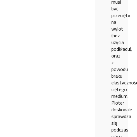
musi
być
przecięty
na
wylot
(bez
użycia
podkładu),
oraz
z
powodu
braku
elastycznośc
ciętego
medium.
Ploter
doskonale
sprawdza
się
podczas
cięcia