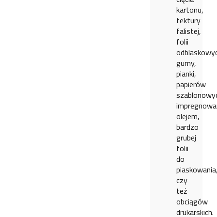
kartonu,
tektury
falistej,
folii
odblaskowyc
gumy,
pianki,
papierów
szablonowy
impregnowa
olejem,
bardzo
grubej
folii
do
piaskowania
czy
też
obciągów
drukarskich.