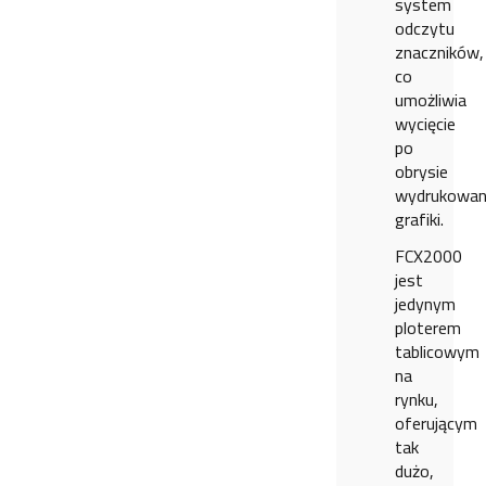
system
odczytu
znaczników,
co
umożliwia
wycięcie
po
obrysie
wydrukowan
grafiki.
FCX2000
jest
jedynym
ploterem
tablicowym
na
rynku,
oferującym
tak
dużo,