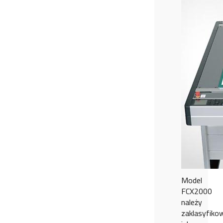
Model
FCX2000
należy
zaklasyfiko