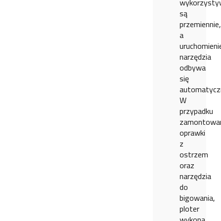
wykorzysty
są
przemiennie,
a
uruchomieni
narzędzia
odbywa
się
automatyczn
W
przypadku
zamontowa
oprawki
z
ostrzem
oraz
narzędzia
do
bigowania,
ploter
wykona