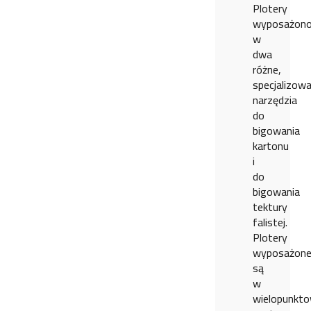
Plotery
wyposażon
w
dwa
różne,
specjalizow
narzędzia
do
bigowania
kartonu
i
do
bigowania
tektury
falistej.
Plotery
wyposażon
są
w
wielopunkt