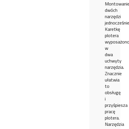
Montowani
dwóch
narzędzi
jednocześnie
Karetkę
plotera
wyposażon
w
dwa
uchwyty
narzędzia.
Znacznie
ułatwia
to
obsługę
i
przyśpiesza
pracę
plotera.
Narzędzia