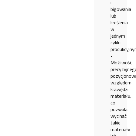
i
bigowania
lub
kreślenia
w
jednym
cyklu
produkcyjn
•
Możliwość
precyzyjneg
pozycjonow
względem
krawędzi
materiału,
co
pozwala
wycinać
takie
materiały