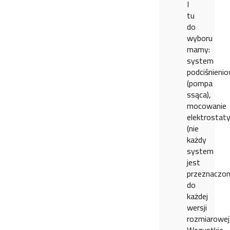
I
tu
do
wyboru
mamy:
system
podciśnieni
(pompa
ssąca),
mocowanie
elektrostat
(nie
każdy
system
jest
przeznaczo
do
każdej
wersji
rozmiarowej)