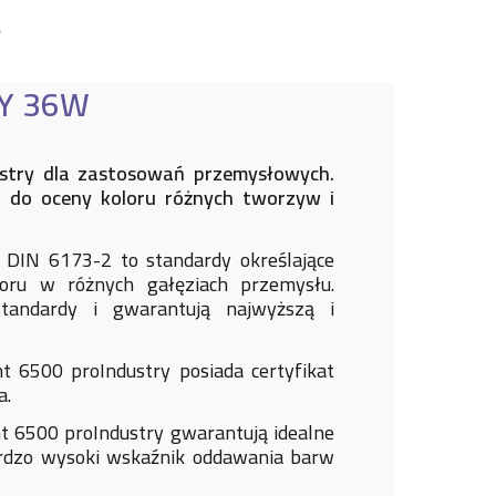
RY 36W
ustry dla zastosowań przemysłowych.
e do oceny koloru różnych tworzyw i
IN 6173-2 to standardy określające
ru w różnych gałęziach przemysłu.
standardy i gwarantują najwyższą i
t 6500 proIndustry posiada certyfikat
a.
t 6500 proIndustry gwarantują idealne
ardzo wysoki wskaźnik oddawania barw