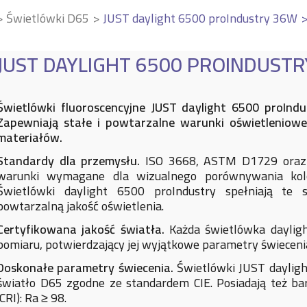
Świetlówki D65
JUST daylight 6500 proIndustry 36W
JUST DAYLIGHT 6500 PROINDUST
Świetlówki fluoroscencyjne JUST daylight 6500 proInd
Zapewniają stałe i powtarzalne warunki oświetleniow
materiałów.
Standardy dla przemysłu.
ISO 3668, ASTM D1729 oraz D
warunki wymagane dla wizualnego porównywania kolo
Świetlówki daylight 6500 proIndustry spełniają te 
powtarzalną jakość oświetlenia.
Certyfikowana jakość światła.
Każda świetlówka dayligh
pomiaru, potwierdzający jej wyjątkowe parametry świeceni
Doskonałe parametry świecenia.
Świetlówki JUST dayligh
światło D65 zgodne ze standardem CIE. Posiadają też b
(CRI): Ra ≥ 98.