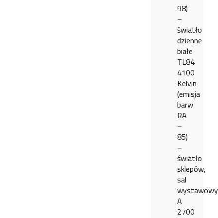
98)
–
światło
dzienne
białe
TL84
4100
Kelvin
(emisja
barw
RA
–
85)
–
światło
sklepów,
sal
wystawowy
A
2700