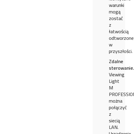
warunki
mogą
zostać
z
łatwością
odtworzone
w
przyszłości.
Zdalne
sterowanie
Viewing
Light
M
PROFESSIO
można
połączyć
z
siecią
LAN.
Urządzenie