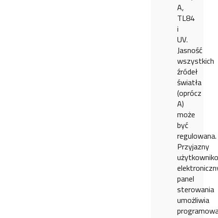
A,
TL84
i
UV.
Jasność
wszystkich
źródeł
światła
(oprócz
A)
może
być
regulowana.
Przyjazny
użytkownik
elektroniczn
panel
sterowania
umożliwia
programowa