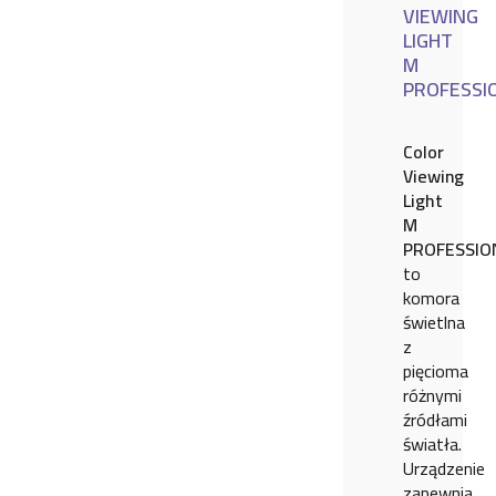
VIEWING
LIGHT
M
PROFESSI
Color
Viewing
Light
M
PROFESSIO
to
komora
świetlna
z
pięcioma
różnymi
źródłami
światła.
Urządzenie
zapewnia