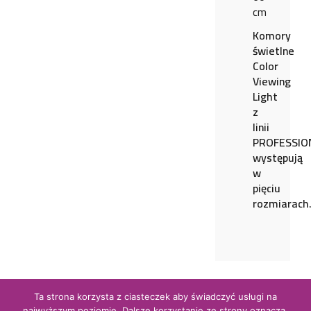
cm
Komory
świetlne
Color
Viewing
Light
z
linii
PROFESSIO
występują
w
pięciu
rozmiarach
Ta strona korzysta z ciasteczek aby świadczyć usługi na
najwyższym poziomie. Dalsze korzystanie ze strony oznacza,