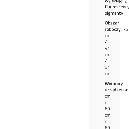
wybielający,
fluorescency
pigmenty
Obszar
roboczy:
75
cm
/
41
cm
/
51
cm
Wymiary
urządzenia:
cm
/
60
cm
/
60