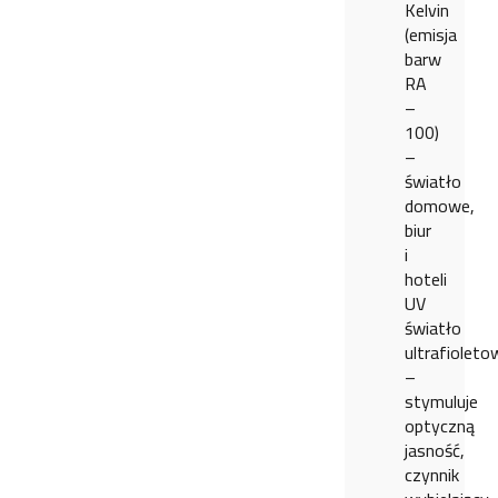
Kelvin
(emisja
barw
RA
–
100)
–
światło
domowe,
biur
i
hoteli
UV
światło
ultrafioleto
–
stymuluje
optyczną
jasność,
czynnik