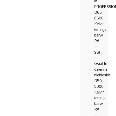
M
PROFESSIO
D65
6500
Kelvin
(emisja
barw
RA
–
98)
–
światło
dzienne
niebieskie
D50
5000
Kelvin
(emisja
barw
RA
–