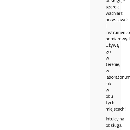
obsługuje
szeroki
wachlarz
przystawek
i
instrument
pomiarowyc
Używaj
go
w
terenie,
w
laboratoriu
lub
w
obu
tych
miejscach!
Intuicyjna
obsługa