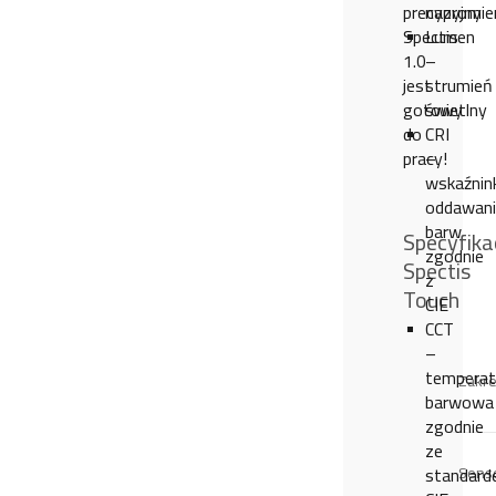
precyzyjny
napromie
Spectis
Lumen
1.0
–
jest
strumień
gotowy
świetlny
do
CRI
pracy!
–
wskaźnin
oddawani
barw
Specyfika
zgodnie
Spectis
z
Touch
CIE
CCT
–
temperat
Zakr
barwowa
zgodnie
ze
standar
Sens