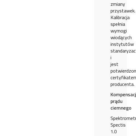
zmiany
przystawek.
Kalibracja
spełnia
wymogi
wiodących
instytutów
standaryzac
i
jest
potwierdzo
certyfikate
producenta.
Kompensac
prądu
ciemnego
Spektromet
Spectis
1.0