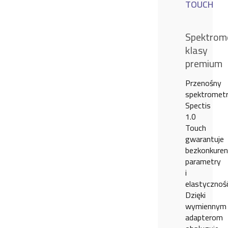
TOUCH
Spektrom
klasy
premium
Przenośny
spektromet
Spectis
1.0
Touch
gwarantuje
bezkonkuren
parametry
i
elastyczność
Dzięki
wymiennym
adapterom