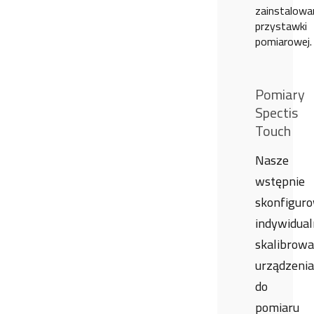
zainstalowa
przystawki
pomiarowej.
Pomiary
Spectis
Touch
Nasze
wstępnie
skonfigur
indywidual
skalibrow
urządzenia
do
pomiaru