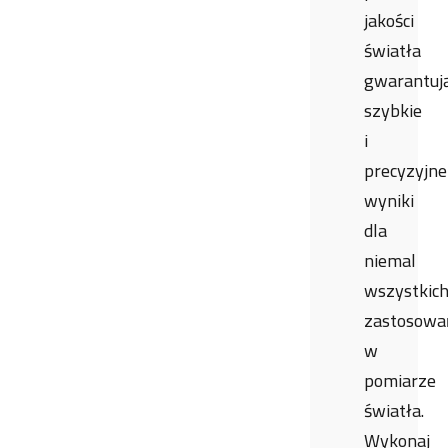
jakości
światła
gwarantuj
szybkie
i
precyzyjne
wyniki
dla
niemal
wszystkic
zastosowa
w
pomiarze
światła.
Wykonaj