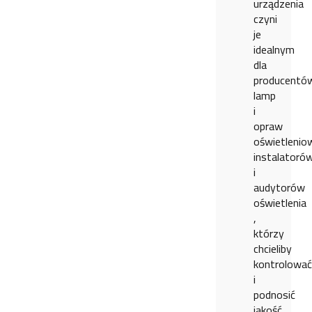
urządzenia
czyni
je
idealnym
dla
producentó
lamp
i
opraw
oświetlenio
instalatoró
i
audytorów
oświetlenia
,
którzy
chcieliby
kontrolować
i
podnosić
jakość