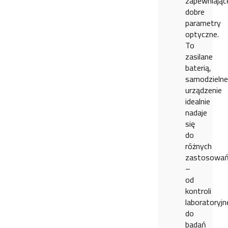
zapewniają
dobre
parametry
optyczne.
To
zasilane
baterią,
samodzielne
urządzenie
idealnie
nadaje
się
do
różnych
zastosowa
–
od
kontroli
laboratoryjne
do
badań