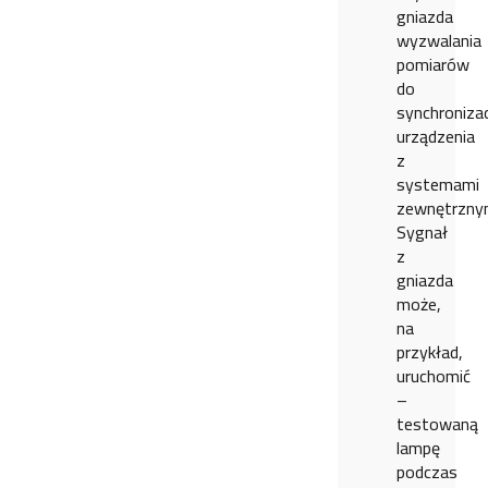
gniazda
wyzwalania
pomiarów
do
synchronizac
urządzenia
z
systemami
zewnętrznym
Sygnał
z
gniazda
może,
na
przykład,
uruchomić
–
testowaną
lampę
podczas