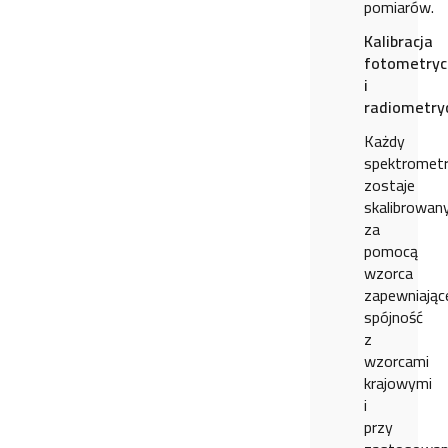
pomiarów.
Kalibracja
fotometryc
i
radiometry
Każdy
spektromet
zostaje
skalibrowan
za
pomocą
wzorca
zapewniają
spójność
z
wzorcami
krajowymi
i
przy