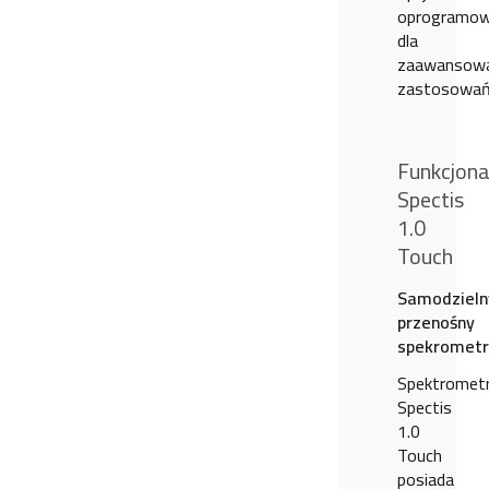
oprogramow
dla
zaawansow
zastosowań
Funkcjona
Spectis
1.0
Touch
Samodzieln
przenośny
spekrometr
Spektromet
Spectis
1.0
Touch
posiada