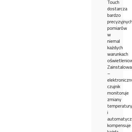
Touch
dostarcza
bardzo
precyzyjnyc
pomiarów
w
niemal
każdych
warunkach
oświetlenio
Zainstalowa
–
elektroniczn
czujnik
monitoruje
zmiany
temperatur
i
automatycz
kompensuje
każdą