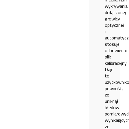
wykrywania
dołączonej
głowicy
optycznej
i
automatycz
stosuje
odpowiedni
plik
kalibracyjny.
Daje
to
użytkownik
pewność,
że
uniknął
błędów
pomiarowyc
wynikającyc
ze