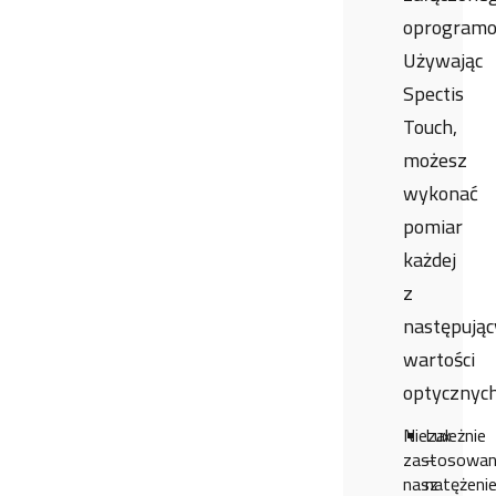
oprogramo
Używając
Spectis
Touch,
możesz
wykonać
pomiar
każdej
z
następując
wartości
optycznych
Niezależnie
Lux
zastosowan
–
nasz
natężeni