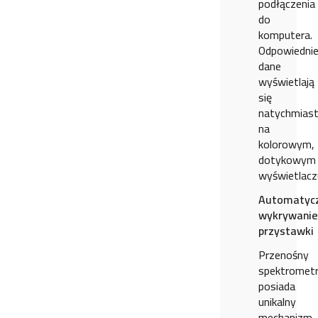
podłączenia
do
komputera.
Odpowiedni
dane
wyświetlają
się
natychmias
na
kolorowym,
dotykowym
wyświetlacz
Automatyc
wykrywanie
przystawki
Przenośny
spektromet
posiada
unikalny
mechanizm