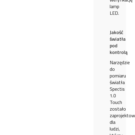
lamp
LED.
Jakość
światła
pod
kontrolą
Narzędzie
do
pomiaru
światła
Spectis
1.0
Touch
zostało
zaprojekto
dla
ludzi,