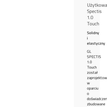
Użytkowa
Spectis
1.0
Touch
Solidny
i
elastyczny
GL
SPECTIS
1.0
Touch
został
zaprojekto
w
oparciu
o
doświadczen
zbudowane