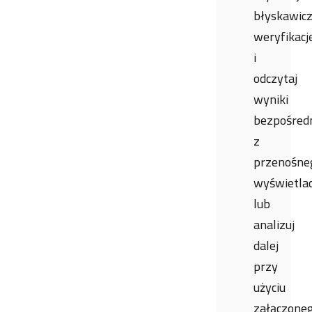
błyskawic
weryfikacj
i
odczytaj
wyniki
bezpośred
z
przenośne
wyświetla
lub
analizuj
dalej
przy
użyciu
załączone