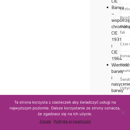
CIE
Barwa
Liczba
–
Rozdz
współrzę
chromaty
Odwz
CIE
fali
1931
Czas 
i
CIE
Konw
1964
Wierność
Stos
barwy
szum
i
Świat
nasyceni
Opty
barwy
–
Niep
metoda
spekt
Ta strona korzysta z ciasteczek aby świadczyć usługi na
ewaluacji
najwyższym poziomie. Dalsze korzystanie ze strony oznacza,
Niep
że zgadzasz się na ich użycie.
oddawani
wspó
barwy
Zgoda
Polityka prywatności
(x.y)
źródła