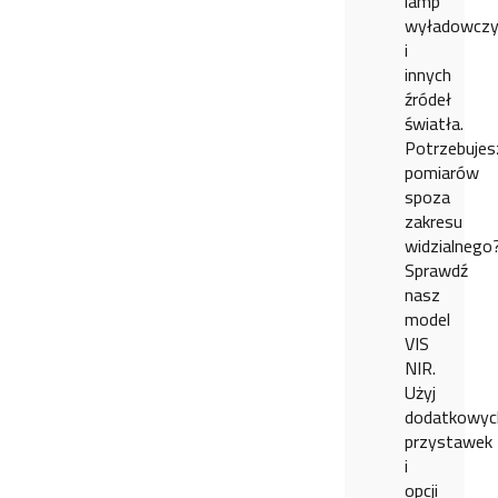
lamp
wyładowczy
i
innych
źródeł
światła.
Potrzebujes
pomiarów
spoza
zakresu
widzialnego
Sprawdź
nasz
model
VIS
NIR.
Użyj
dodatkowyc
przystawek
i
opcji