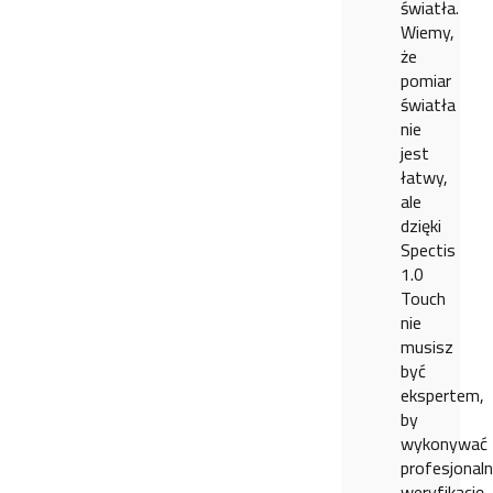
światła.
Wiemy,
że
pomiar
światła
nie
jest
łatwy,
ale
dzięki
Spectis
1.0
Touch
nie
musisz
być
ekspertem,
by
wykonywać
profesjonal
weryfikację