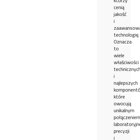
którzy
cenią
jakość
i
zaawansow
technologię.
Oznacza
to
wiele
właściwości
technicznyc
i
najlepszych
komponent
które
owocują
unikalnym
połączenie
laboratoryjn
precyzji
i