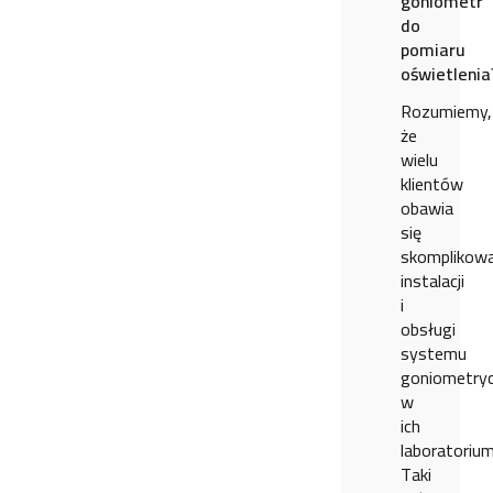
goniometr
do
pomiaru
oświetlenia
Rozumiemy,
że
wielu
klientów
obawia
się
skomplikowa
instalacji
i
obsługi
systemu
goniometry
w
ich
laboratorium
Taki