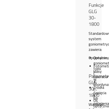
Funkcje
GLG
30-
1800
Standardow
system
goniometry
zawiera:
Opcjonalnie:
Optyczny
goniomet
Fotomet
typu
klasy
C
Parametr
laborator
w
GLG
A
koordyna
Żródła
30-
C-
napięcia
1800
γ
lub
Oś
natężeni
Wartości
optyczna
i