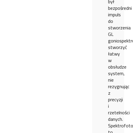
był
bezpośredni
impuls
do
stworzenia
GL
goniospektr
stworzyć
łatwy
w
obsłudze
system,
nie
rezygnując
z
precyzji
i
rzetelności
danych.
Spektrofoto
to