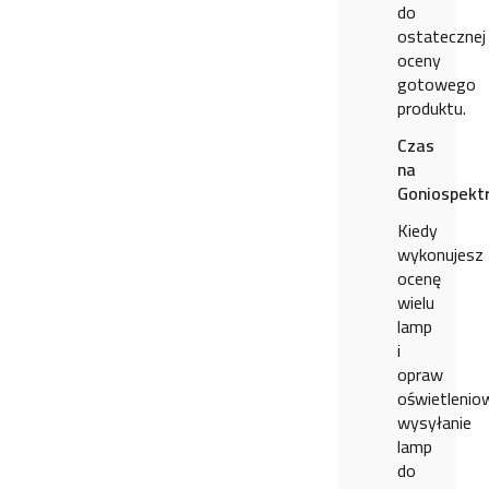
do
ostatecznej
oceny
gotowego
produktu.
Czas
na
Goniospekt
Kiedy
wykonujesz
ocenę
wielu
lamp
i
opraw
oświetlenio
wysyłanie
lamp
do