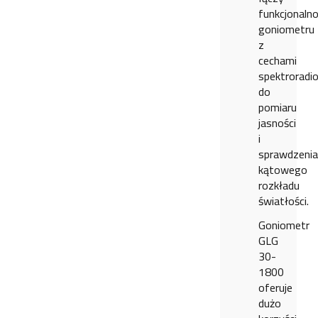
funkcjonaln
goniometru
z
cechami
spektroradi
do
pomiaru
jasności
i
sprawdzenia
kątowego
rozkładu
światłości.
Goniometr
GLG
30-
1800
oferuje
dużo