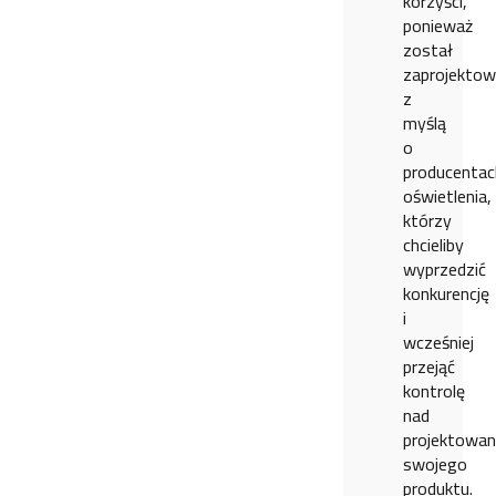
korzyści,
ponieważ
został
zaprojekto
z
myślą
o
producentac
oświetlenia,
którzy
chcieliby
wyprzedzić
konkurencję
i
wcześniej
przejąć
kontrolę
nad
projektowa
swojego
produktu.