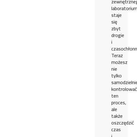
zewnętrzne
laboratoriu
staje
się
zbyt
drogie
i
czasochłonn
Teraz
możesz
nie
tylko
samodzielni
kontrolować
ten
proces,
ale
także
oszczędzić
czas
i