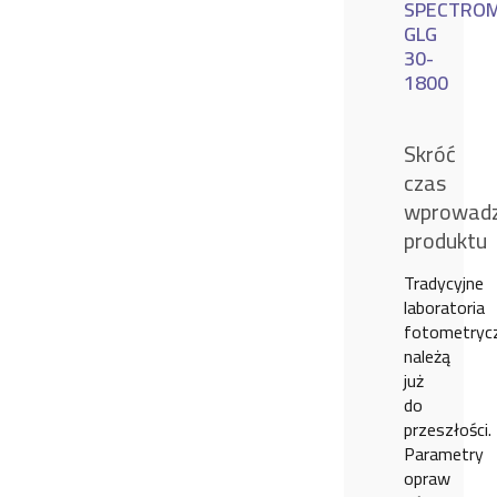
SPECTRO
GLG
30-
1800
Skróć
czas
wprowadz
produktu
Tradycyjne
laboratoria
fotometryc
należą
już
do
przeszłości.
Parametry
opraw