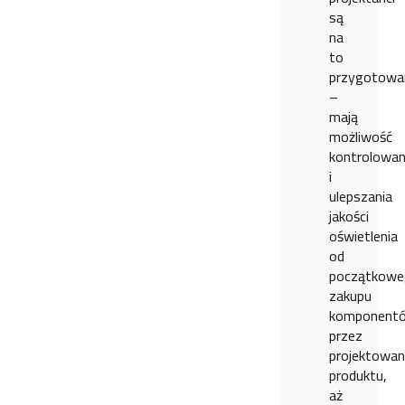
są
na
to
przygotowa
–
mają
możliwość
kontrolowan
i
ulepszania
jakości
oświetlenia
od
początkow
zakupu
komponent
przez
projektowan
produktu,
aż