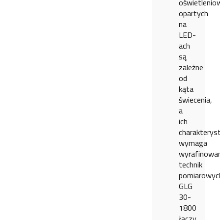
oświetlenio
opartych
na
LED-
ach
są
zależne
od
kąta
świecenia,
a
ich
charakterys
wymaga
wyrafinowa
technik
pomiarowyc
GLG
30-
1800
łączy