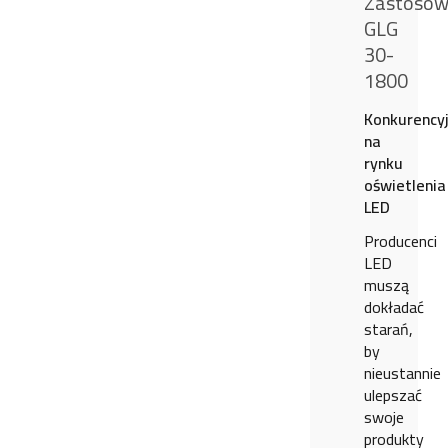
Zastosow
GLG
30-
1800
Konkurency
na
rynku
oświetlenia
LED
Producenci
LED
muszą
dokładać
starań,
by
nieustannie
ulepszać
swoje
produkty